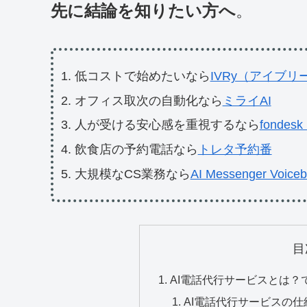
先に結論を知りたい方へ
。
低コストで始めたいなら
IVRy（アイブリ
オフィス取次の自動化なら
ミライAI
人が受ける安心感を重視するなら
fonde
飲食店の予約電話なら
トレタ予約番
大規模なCS業務なら
AI Messenger Voiceb
目
AI電話代行サービスとは？
AI電話代行サービスの仕