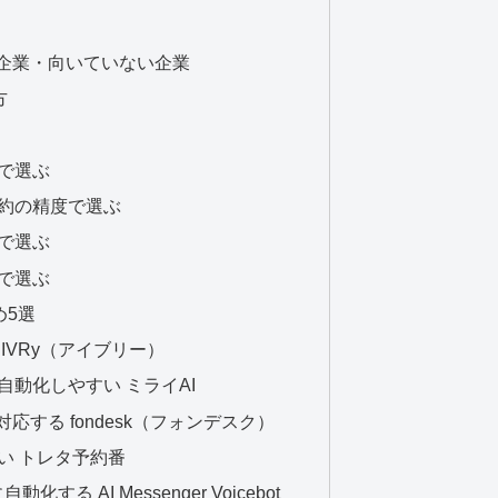
る企業・向いていない企業
方
能で選ぶ
要約の精度で選ぶ
かで選ぶ
無で選ぶ
め5選
 IVRy（アイブリー）
自動化しやすい ミライAI
対応する fondesk（フォンデスク）
強い トレタ予約番
する AI Messenger Voicebot