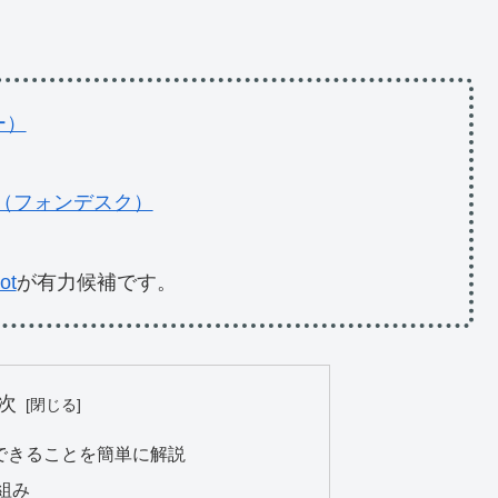
ー）
sk（フォンデスク）
ot
が有力候補です。
次
できることを簡単に解説
組み