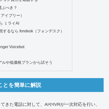
選ぶべき？
y（アイブリー）
 ミライAI
するなら fondesk（フォンデスク）
er Voicebot
アルや低価格プランから試そう
ことを簡単に解説
てきた電話に対して、AIやIVRが一次対応を行い、