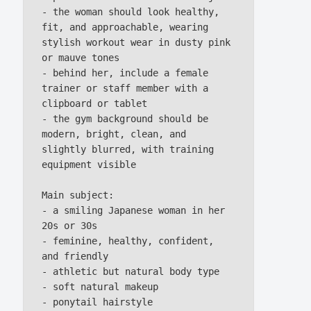
- the woman should look healthy, 
fit, and approachable, wearing 
stylish workout wear in dusty pink 
or mauve tones

- behind her, include a female 
trainer or staff member with a 
clipboard or tablet

- the gym background should be 
modern, bright, clean, and 
slightly blurred, with training 
equipment visible

Main subject:

- a smiling Japanese woman in her 
20s or 30s

- feminine, healthy, confident, 
and friendly

- athletic but natural body type

- soft natural makeup

- ponytail hairstyle
