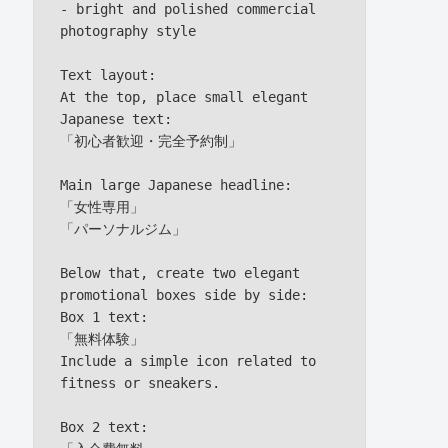
- bright and polished commercial 
photography style

Text layout:

At the top, place small elegant 
Japanese text:

「初心者歓迎・完全予約制」

Main large Japanese headline:

「女性専用」

「パーソナルジム」

Below that, create two elegant 
promotional boxes side by side:

Box 1 text:

「無料体験」

Include a simple icon related to 
fitness or sneakers.

Box 2 text:
