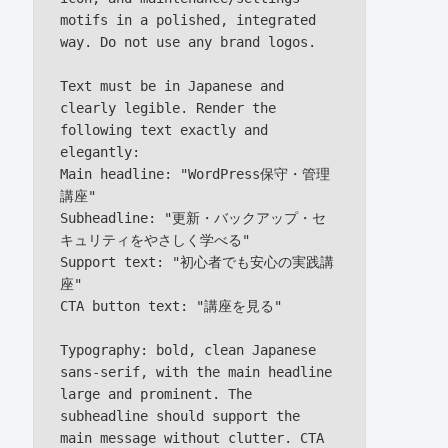
motifs in a polished, integrated 
way. Do not use any brand logos.

Text must be in Japanese and 
clearly legible. Render the 
following text exactly and 
elegantly:

Main headline: "WordPress保守・管理
講座"

Subheadline: "更新・バックアップ・セ
キュリティをやさしく学べる"

Support text: "初心者でも安心の実践講
座"

CTA button text: "講座を見る"

Typography: bold, clean Japanese 
sans-serif, with the main headline 
large and prominent. The 
subheadline should support the 
main message without clutter. CTA 