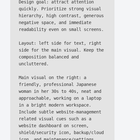
Design goal: attract attention 
quickly. Prioritize strong visual 
hierarchy, high contrast, generous 
negative space, and immediate 
readability even on small screens.

Layout: left side for text, right 
side for the main visual. Keep the 
composition balanced and 
uncluttered.

Main visual on the right: a 
friendly, professional Japanese 
woman in her 30s to 40s, neat and 
approachable, working on a laptop 
in a bright modern workspace. 
Include subtle website-management 
related visual cues such as a 
website dashboard on screen, 
shield/security icon, backup/cloud 
icon, and maintenance/settings 