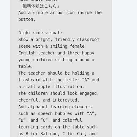
「無料体験はこちら」

Add a simple arrow icon inside the 
button.

Right side visual:

Show a bright, friendly classroom 
scene with a smiling female 
English teacher and three happy 
young children sitting around a 
table.

The teacher should be holding a 
flashcard with the letter “A” and 
a small apple illustration.

The children should look engaged, 
cheerful, and interested.

Add alphabet learning elements 
such as speech bubbles with “A”, 
“B”, and “C”, and colorful 
learning cards on the table such 
as B for Balloon, C for Cat, and 