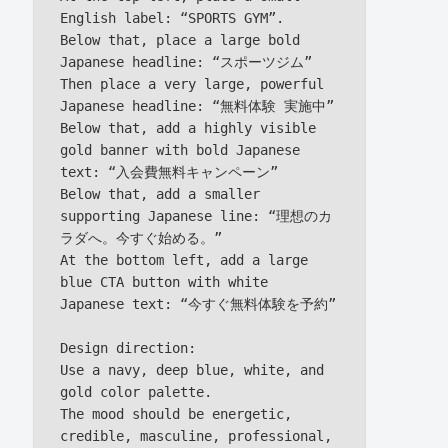
English label: “SPORTS GYM”.

Below that, place a large bold 
Japanese headline: “スポーツジム”

Then place a very large, powerful 
Japanese headline: “無料体験 実施中”

Below that, add a highly visible 
gold banner with bold Japanese 
text: “入会費無料キャンペーン”

Below that, add a smaller 
supporting Japanese line: “理想のカ
ラダへ。今すぐ始める。”

At the bottom left, add a large 
blue CTA button with white 
Japanese text: “今すぐ無料体験を予約”

Design direction:

Use a navy, deep blue, white, and 
gold color palette.

The mood should be energetic, 
credible, masculine, professional, 