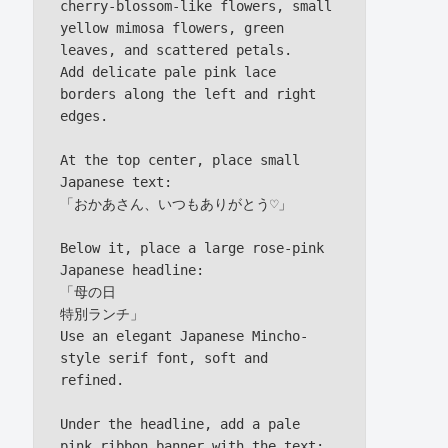
cherry-blossom-like flowers, small 
yellow mimosa flowers, green 
leaves, and scattered petals.

Add delicate pale pink lace 
borders along the left and right 
edges.

At the top center, place small 
Japanese text:

「おかあさん、いつもありがとう♡」

Below it, place a large rose-pink 
Japanese headline:

「母の日

特別ランチ」

Use an elegant Japanese Mincho-
style serif font, soft and 
refined.

Under the headline, add a pale 
pink ribbon banner with the text:
