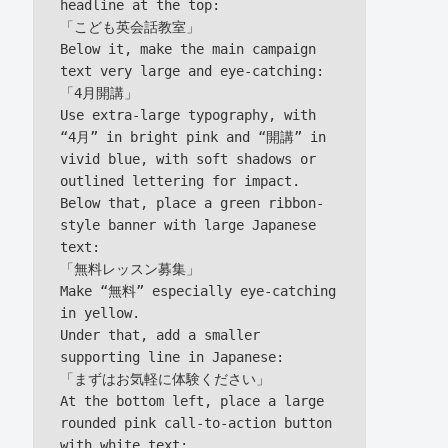
headline at the top:

「こども英会話教室」

Below it, make the main campaign 
text very large and eye-catching:

「4月開講」

Use extra-large typography, with 
“4月” in bright pink and “開講” in 
vivid blue, with soft shadows or 
outlined lettering for impact.

Below that, place a green ribbon-
style banner with large Japanese 
text:

「無料レッスン募集」

Make “無料” especially eye-catching 
in yellow.

Under that, add a smaller 
supporting line in Japanese:

「まずはお気軽に体験ください」

At the bottom left, place a large 
rounded pink call-to-action button 
with white text:
