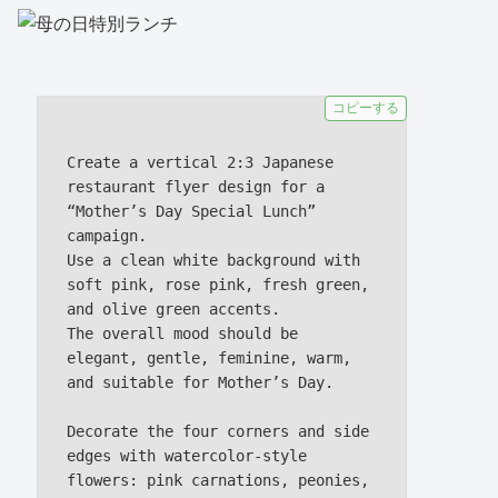
コピーする
Create a vertical 2:3 Japanese 
restaurant flyer design for a 
“Mother’s Day Special Lunch” 
campaign.

Use a clean white background with 
soft pink, rose pink, fresh green, 
and olive green accents.

The overall mood should be 
elegant, gentle, feminine, warm, 
and suitable for Mother’s Day.

Decorate the four corners and side 
edges with watercolor-style 
flowers: pink carnations, peonies, 