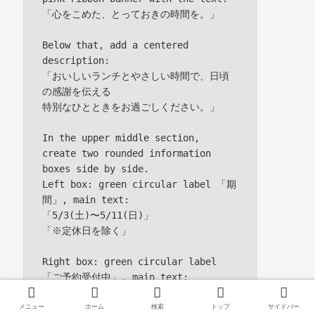
「心をこめた、とっておきの時間を。」

Below that, add a centered 
description:

「おいしいランチとやさしい時間で、日頃
の感謝を伝える

特別なひとときをお過ごしください。」

In the upper middle section, 
create two rounded information 
boxes side by side.

Left box: green circular label 「期
間」, main text:

「5/3(土)〜5/11(日)」

「※定休日を除く」

Right box: green circular label 
「ご予約受付中」, main text:

「ご予約はお早めにどうぞ」

「ご予約はお電話またはWEBより承っており
メニュー
ホーム
検索
トップ
サイドバー