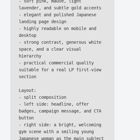
- soft pink, mauve, light 
lavender, and subtle gold accents

- elegant and polished Japanese 
landing page design

- highly readable on mobile and 
desktop

- strong contrast, generous white 
space, and a clear visual 
hierarchy

- practical commercial quality 
suitable for a real LP first-view 
section

Layout:

- split composition

- left side: headline, offer 
badges, campaign message, and CTA 
button

- right side: a bright, welcoming 
gym scene with a smiling young 
Japanese woman as the main subject
