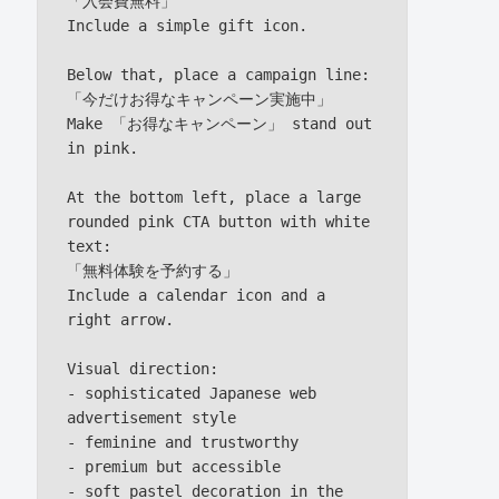
「入会費無料」

Include a simple gift icon.

Below that, place a campaign line:

「今だけお得なキャンペーン実施中」

Make 「お得なキャンペーン」 stand out 
in pink.

At the bottom left, place a large 
rounded pink CTA button with white 
text:

「無料体験を予約する」

Include a calendar icon and a 
right arrow.

Visual direction:

- sophisticated Japanese web 
advertisement style

- feminine and trustworthy

- premium but accessible

- soft pastel decoration in the 