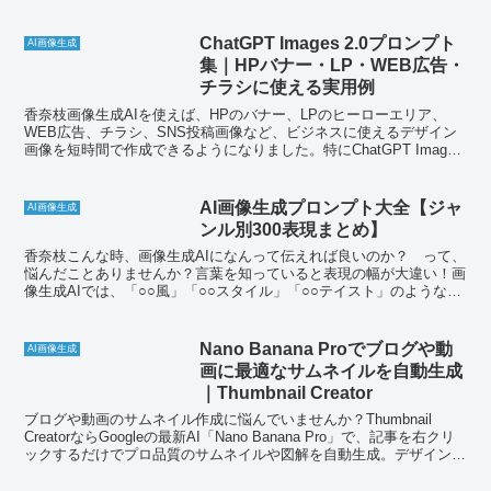
ChatGPT Images 2.0プロンプト
AI画像生成
集｜HPバナー・LP・WEB広告・
チラシに使える実用例
香奈枝画像生成AIを使えば、HPのバナー、LPのヒーローエリア、
WEB広告、チラシ、SNS投稿画像など、ビジネスに使えるデザイン
画像を短時間で作成できるようになりました。特にChatGPT Images
2.0は、文章でイメージを伝えるだけ...
AI画像生成プロンプト大全【ジャ
AI画像生成
ンル別300表現まとめ】
香奈枝こんな時、画像生成AIになんって伝えれば良いのか？ って、
悩んだことありませんか？言葉を知っていると表現の幅が大違い！画
像生成AIでは、「○○風」「○○スタイル」「○○テイスト」のような言
葉をプロンプトに入れると、雰囲気をコントロール...
Nano Banana Proでブログや動
AI画像生成
画に最適なサムネイルを自動生成
｜Thumbnail Creator
ブログや動画のサムネイル作成に悩んでいませんか？Thumbnail
CreatorならGoogleの最新AI「Nano Banana Pro」で、記事を右クリ
ックするだけでプロ品質のサムネイルや図解を自動生成。デザインス
キル不要で1枚約20円、使い方も簡単です。