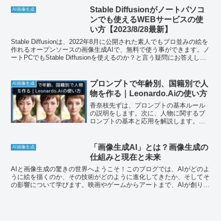
Stable Diffusionがノートパソコ
AI画像生成
ンでも使えるWEBサービスの使
い方【2023/8/28最新】
Stable Diffusionは、2022年8月に公開された素人でもプロ並みの絵を
作れるオープンソースの画像生成AIで、無料で使う事ができます。ノ
ートPCでもStable Diffusionを使えるのか？と言う疑問にお答えしま
す。また、Stable DiffusionWEBサービスの使い方を説明しました。
プロンプトで年齢別、国籍別で人
AI画像生成
物を作る｜Leonardo.Aiの使い方
香奈枝先ずは、プロンプトの基本ルール
の説明をします。次に、人物に関するプ
ロンプトの基本と応用を解説します。
【Leonardo.Ai完全攻略】 2023年版 モデ
ルトレーニング機能 AI Canvasまで徹底
解説！無料の画像生成AIで商用レベ...
「画像生成AI」とは？画像生成の
AI画像生成
仕組みと現在と未来
AIと画像生成の驚きの世界へようこそ！このブログでは、AIがどのよ
うに絵を描くのか、その技術がどのように進化してきたか、そしてそ
の影響について学びます。映画やゲームからアートまで、AIが創り出
す新しい世界を探求します。AIの可能性と課題、そして私たちが次に
何をすべきかについて一緒に考えていきましょう。AIと画像生成の旅
に、あなたも一緒に出かけませんか？