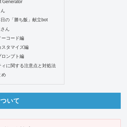
Generator
くん
日の「勝ち飯」献立bot
屋さん
ノーコード編
：カスタマイズ編
プロンプト編
リティに関する注意点と対処法
とめ
について